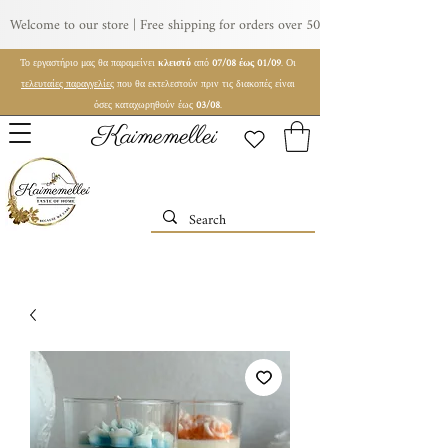
Welcome to our store | Free shipping for orders over 50€ | For wholesale orde
Το εργαστήριο μας θα παραμείνει
κλειστό
από
07/08 έως 01/09
. Οι
τελευταίες παραγγελίες
που θα εκτελεστούν πριν τις διακοπές είναι
όσες καταχωρηθούν έως
03/08
.
Kaimemellei