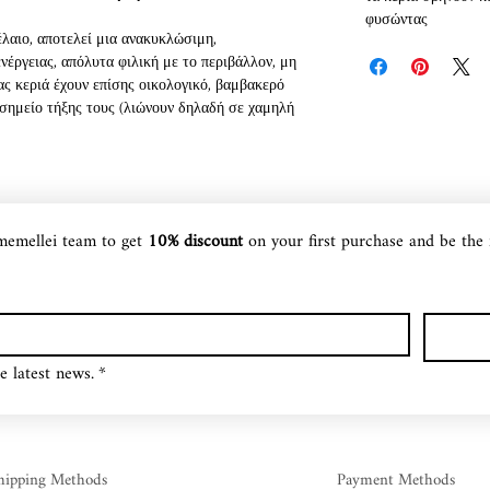
φυσώντας
έλαιο, αποτελεί μια ανακυκλώσιμη,
νέργειας, απόλυτα φιλική με το περιβάλλον, μη
μας κεριά έχουν επίσης οικολογικό, βαμβακερό
 σημείο τήξης τους (λιώνουν δηλαδή σε χαμηλή
ες καύσης (περίπου 50% περισσότερες από τα
επικάλυψη αιθάλης (καθαρή ποιότητα καύσης),
πλά με νερό και σαπούνι!
νται, απελευθερώνουν υπέροχα αρώματα στο
 τη διάθεσή μας! Μια μοναδική
memellei team to get 
10% discount 
on your first purchase and be the 
ς, αφού δεν περιέχουν επικίνδυνες φθαλικές
τα κεριά μας και ... το υπέροχο είναι πως,
αμένει στα χέρια μας προς χρήση, απλά με λίγο
e latest news.
*
hipping Methods
Payment Methods