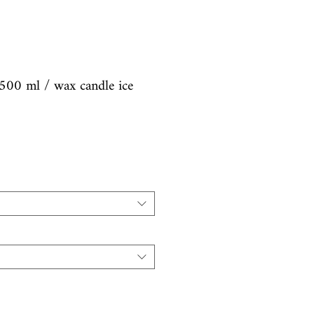
500 ml / wax candle ice
ale
rice