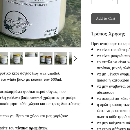
Add to Cart
Τρόπος Χρήσης
Πριν ανάψουμε τα κεριά
να είναι τοποθετημέ
να είναι μακριά απ
το φυτίλι να είναι
περίπου, μικρή φλ
υτικό κερί σόγιας (soy wax candle),
να μη μένουν αναμμ
 ice white βάζο με καπάκι των 500ml.
παιδιά ή κατοικίδια
να μην ανάβονται ό
 περιλαμβάνει φυσικά κεριά σόγιας, που
αδειάσουν
ελή γυάλινα βάζα caramel χρώματος με μαύρο
να αφαιρείται κάθε
διακόσμηση κάθε χώρου και σε τρεις διαστάσεις:
η πρώτη καύση των 
ώστε να ρευστοποιηθ
που γεμίζουν το χώρο και μας χαρίζουν
σωστά κάθε φορά π
να μην καίγονται π
τείτε τον
πίνακα αρωμάτων.
τα κεριά σβήνουν κ