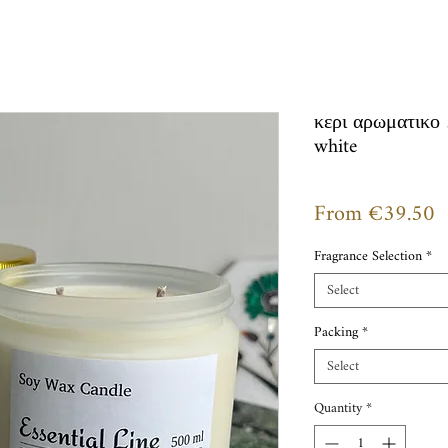
κερι αρωματικο 
white
S
From
€39.50
P
Fragrance Selection
*
Select
Packing
*
Select
Quantity
*