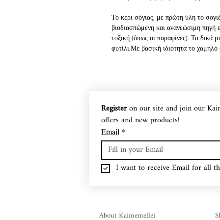
Το κερι σόγιας, με πρώτη ύλη το σογι
βιοδιασπώμενη και ανανεώσιμη πηγή ε
τοξική (όπως οι παραφίνες). Τα δικά 
φυτίλι.Με βασική ιδιότητα το χαμηλό
θερμοκρασία), προσφέρουν πολλές ώρ
κοινά κεριά παραφίνης), δεν αφήνουν 
ενώ αν στάξουν κάπου, καθαρίζονται α
Τα Kaimemellei κεριά μας, ενώ καίγο
χώρο, αλλάζοντας την ατμόσφαιρα και
Register
 on our site and join our Kai
αρωματοθεραπεία δηλαδή στο σπίτι μα
offers and new products!
ενώσεις!
Μέσα σε ξεχωριστά σκεύη προσφέρουμε 
Email
*
μόλις το κερί τελειώσει, το βάζο παρ
σαπούνι και νερό!
I want to receive Email for all th
About Kaimemellei
S