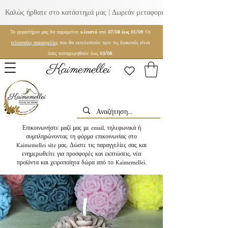
Καλώς ήρθατε στο κατάστημά μας | Δωρεάν μεταφορικά για παραγγελίες ά
Το εργαστήριο μας θα παραμείνει
κλειστό
από
07/08 έως 01/09
. Οι
τελευταίες παραγγελίες
που θα εκτελεστούν πριν τις διακοπές είναι
όσες καταχωρηθούν έως
03/08
.
Kaimemellei
Επικοινωνήστε μαζί μας με email, τηλεφωνικά ή
συμπληρώνοντας τη φόρμα επικοινωνίας στο
Kaimemellei site μας. Δώστε τις παραγγελίες σας και
ενημερωθείτε για προσφορές και εκπτώσεις, νέα
προϊόντα και χειροποίητα δώρα από το Kaimemellei.