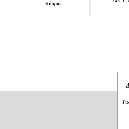
Δεν Υπο
Κύπρος
Δ
Γι