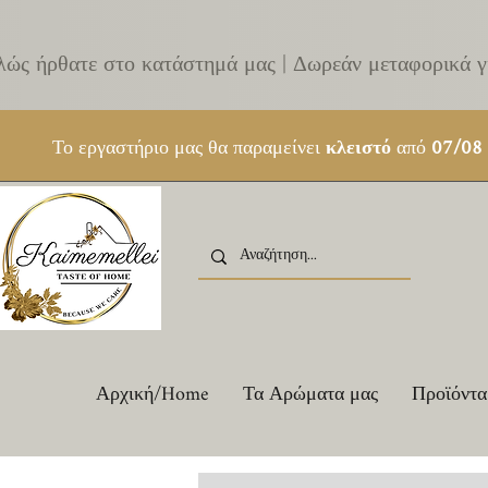
λώς ήρθατε στο κατάστημά μας | Δωρεάν μεταφορικά γ
Το εργαστήριο μας θα παραμείνει
κλειστό
από
07/08
Αρχική/Home
Τα Αρώματα μας
Προϊόντα