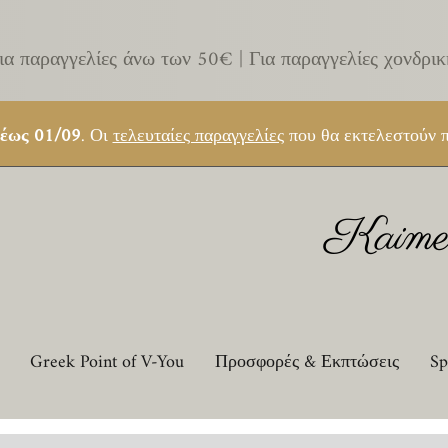
ια παραγγελίες άνω των 50€ |
Για παραγγελίες χονδρι
 έως 01/09
. Οι
τελευταίες παραγγελίες
που θα εκτελεστούν π
Kaimem
Greek Point of V-You
Προσφορές & Εκπτώσεις
Sp