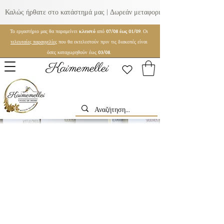
Καλώς ήρθατε στο κατάστημά μας | Δωρεάν μεταφορικά για παραγγελίες ά
Το εργαστήριο μας θα παραμείνει
κλειστό
από
07/08 έως 01/09
. Οι
τελευταίες παραγγελίες
που θα εκτελεστούν πριν τις διακοπές είναι
όσες καταχωρηθούν έως
03/08
.
Kaimemellei