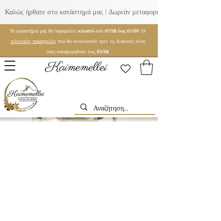
Καλώς ήρθατε στο κατάστημά μας | Δωρεάν μεταφορικά για παραγγελίες ά
Το εργαστήριο μας θα παραμείνει
κλειστό
από
07/08 έως 01/09
. Οι
τελευταίες παραγγελίες
που θα εκτελεστούν πριν τις διακοπές είναι
όσες καταχωρηθούν έως
03/08
.
Kaimemellei