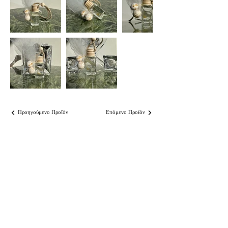
Προηγούμενο Προϊόν
Επόμενο Προϊόν
Εγγραφείτε
 στο site μας και γίνετε μέλος 
της Kaimemellei ομάδας μας για να 
αποκτήσετε 
έκπτωση 10%
 στην πρώτη σας 
αγορά και να μαθαίνετε πρώτοι για τις 
μοναδικές μας προσφορές και τα νέα μας 