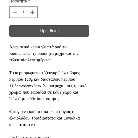
Ποσότητα
*
Προσθήκη
Αρωματικά κεριά γλυπτά από το
Kaimemellei, χειροποίητα μέχρι και την
τελευταία λεπτομέρεια!
Το κερι αρωματικο "ζευγαρι", έχει βάρος
περίπου 120g και διαστάσεις περίπου
11,5cmx6cmx3cm. Σε υπέροχο μπεζ φυσικό
χρώμα, που ταιριάζει σε κάθε χώρο και
"δένει" με κάθε διακόσμηση.
Φτιαγμένα από φυσικό κερί σόγιας ή
ελαιολάδου, τρισδιάστατα και μοναδικά
αρωματισμένα.
Επιλέξτε ανάμεσα από