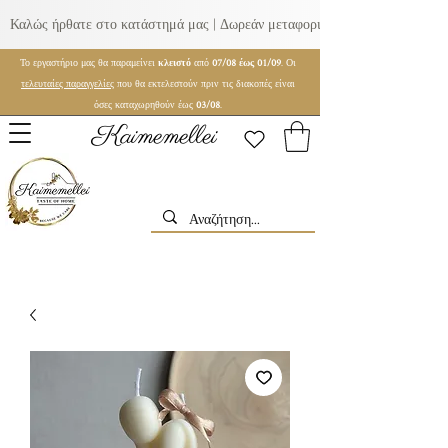
Καλώς ήρθατε στο κατάστημά μας | Δωρεάν μεταφορικά για παραγγελίες ά
Το εργαστήριο μας θα παραμείνει
κλειστό
από
07/08 έως 01/09
. Οι
τελευταίες παραγγελίες
που θα εκτελεστούν πριν τις διακοπές είναι
όσες καταχωρηθούν έως
03/08
.
Kaimemellei