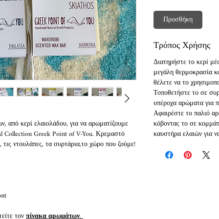
Προσθήκη
Τρόπος Χρήσης
Διατηρήστε το κερί μέ
μεγάλη θερμοκρασία κα
θέλετε να το χρησιμοπ
Τοποθετήστε το σε συρ
υπέροχα αρώματα για π
Αφαιρέστε το παλιό αρ
ν, από κερί ελαιολάδου, για να αρωματίζουμε
κόβοντας το σε κομμάτ
l Collection Greek Point of V-You. Κρεμαστό
καυστήρα ελαιών για ν
, τις ντουλάπες, τα συρτάρια,το χώρο που ζούμε!
ont
τείτε τον
πίνακα αρωμάτων
.