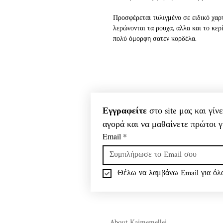
Προσφέρεται τυλιγμένο σε ειδικό χαρ
λερώνονται τα ρουχα, αλλα και το κερ
πολύ όμορφη σατεν κορδέλα.
Κάντε την επιλογή του αρώματος που 
το για πολύ, πολύ καιρό! Κι όταν θέλ
ντουλάπες σας, αφαιρέστε το παλιό α
το σε κομμάτια σαν wax melts και λιώ
αρωματισετε το χώρο σας.
Εγγραφείτε
 στο site μας και γί
αγορά και να μαθαίνετε πρώτοι γ
Επιλέξτε συσκευασία, σε κουτί αν προ
Email
*
Θέλω να λαμβάνω Email για όλα
About Kaimemellei