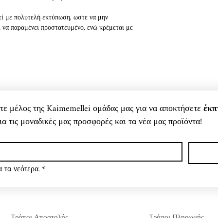
τί με πολυτελή εκτύπωση, ωστε να μην
ί να παραμένει προστατευμένο, ενώ κρέμεται με
αγαπάτε, χωρίς φθαλικες ενώσεις και απολαύστε
ετε να αλλάξετε το άρωμα στα συρτάρια και τις
ρωματικό κερί και χρησιμοποιήστε το κόβοντας
στε το στον καυστήρα ελαιών για να
νετε μέλος της Kaimemellei ομάδας μας για να αποκτήσετε 
έκπ
ια τις μοναδικές μας προσφορές και τα νέα μας προϊόντα!
τιμάτε.
 τα νεότερα.
*
Τρόποι Αποστολής
Τρόποι Πληρωμής