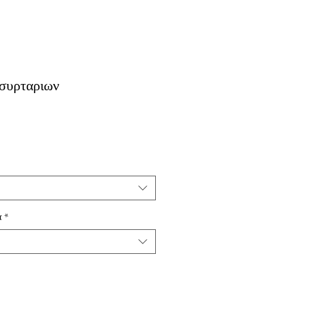
 συρταριων
ή
τωσης
α
*