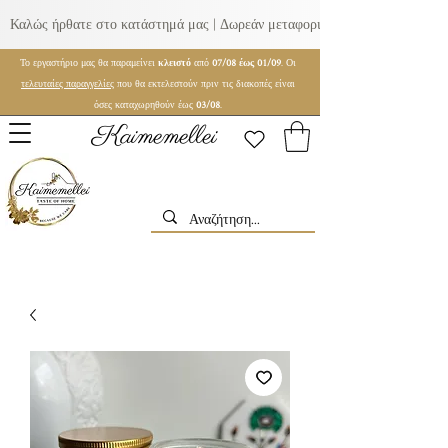
Καλώς ήρθατε στο κατάστημά μας | Δωρεάν μεταφορικά για παραγγελίες ά
Το εργαστήριο μας θα παραμείνει
κλειστό
από
07/08 έως 01/09
. Οι
τελευταίες παραγγελίες
που θα εκτελεστούν πριν τις διακοπές είναι
όσες καταχωρηθούν έως
03/08
.
Kaimemellei