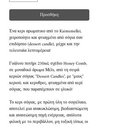
Προσθήκη
Ένα κερι αρωματικο από το Kaimemellei,
χειροποίητο και φτιαγμένο από σόγια σαν
επιδόρπιο (dessert candle), μέχρι και την
τελευταία λεπτομέρεια!
Γυάλινο ποτήρι 250ml, σχέδιο Honey Comb,
σε μοναδικό άρωμα Μέλι, από τη σειρά
κεριών σόγιας "Dessert Candles", με "μους"
κεριού, και κερυθρες, φτιαγμένα από κερί
σόγιας, που παραπέμπουν σε γλυκό!
Το κερι σόγιας, με πρώτη ύλη το σογιέλαιο,
αποτελεί μια ανακυκλώσιμη, βιοδιασπώμενη
και ανανεώσιμη πηγή ενέργειας, απόλυτα
φιλική με το περιβάλλον, μη τοξική (όπως οι
παραφίνες). Τα δικά μας κεριά έχουν
οικολογικό, βαμβακερό φυτίλι.Με βασική