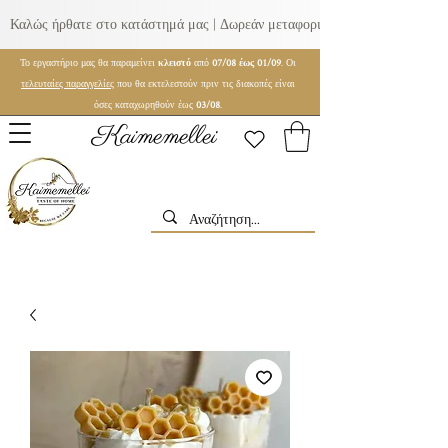
Καλώς ήρθατε στο κατάστημά μας | Δωρεάν μεταφορικά για παραγγελίες ά
Το εργαστήριο μας θα παραμείνει
κλειστό
από
07/08 έως 01/09
. Οι
τελευταίες παραγγελίες
που θα εκτελεστούν πριν τις διακοπές είναι
όσες καταχωρηθούν έως
03/08
.
Kaimemellei