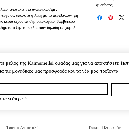
φυσώντας
έλαιο, αποτελεί μια ανακυκλώσιμη,
νέργειας, απόλυτα φιλική με το περιβάλλον, μη
μας κεριά έχουν επίσης οικολογικό, βαμβακερό
 σημείο τήξης τους (λιώνουν δηλαδή σε χαμηλή
ες καύσης (περίπου 50% περισσότερες από τα
επικάλυψη αιθάλης (καθαρή ποιότητα καύσης),
πλά με νερό και σαπούνι!
νται, απελευθερώνουν υπέροχα αρώματα στο
 τη διάθεσή μας! Μια μοναδική
νετε μέλος της Kaimemellei ομάδας μας για να αποκτήσετε 
έκπ
ς, αφού δεν περιέχουν επικίνδυνες φθαλικές
ια τις μοναδικές μας προσφορές και τα νέα μας προϊόντα!
τα κεριά μας και ... το υπέροχο είναι πως,
αμένει στα χέρια μας προς χρήση, απλά με λίγο
 τα νεότερα.
*
Τρόποι Αποστολής
Τρόποι Πληρωμής