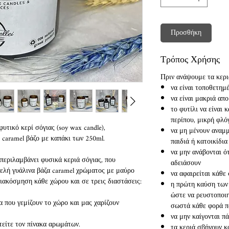
Προσθήκη
Τρόπος Χρήσης
Πριν ανάψουμε τα κεριά
να είναι τοποθετημέ
να είναι μακριά απ
το φυτίλι να είναι
περίπου, μικρή φλ
υτικό κερί σόγιας (soy wax candle),
να μη μένουν αναμμ
 caramel βάζο με καπάκι των 250ml.
παιδιά ή κατοικίδια
να μην ανάβονται ό
 περιλαμβάνει φυσικά κεριά σόγιας, που
αδειάσουν
ελή γυάλινα βάζα caramel χρώματος με μαύρο
να αφαιρείται κάθε
διακόσμηση κάθε χώρου και σε τρεις διαστάσεις:
η πρώτη καύση των 
ώστε να ρευστοποιηθ
που γεμίζουν το χώρο και μας χαρίζουν
σωστά κάθε φορά π
να μην καίγονται π
είτε τον πίνακα αρωμάτων.
τα κεριά σβήνουν κ