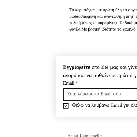
Το κερι σόγιας, με πρώτη ύλη το σογι
βιοδιασπώμενη και ανανεώσιμη πηγή ε
τοξική (όπως οι παραφίνες). Τα δικά 
φυτίλι.Με βασική ιδιότητα το χαμηλό
θερμοκρασία), προσφέρουν πολλές ώρ
κοινά κεριά παραφίνης), δεν αφήνουν 
ενώ αν στάξουν κάπου, καθαρίζονται α
Τα Kaimemellei κεριά μας, ενώ καίγο
χώρο, αλλάζοντας την ατμόσφαιρα και
Εγγραφείτε
 στο site μας και γί
αρωματοθεραπεία δηλαδή στο σπίτι μα
αγορά και να μαθαίνετε πρώτοι γ
ενώσεις!
Μέσα σε ξεχωριστά σκεύη προσφέρουμε 
Email
*
μόλις το κερί τελειώσει, το βάζο παρ
σαπούνι και νερό!
Θέλω να λαμβάνω Email για όλα
About Kaimemellei