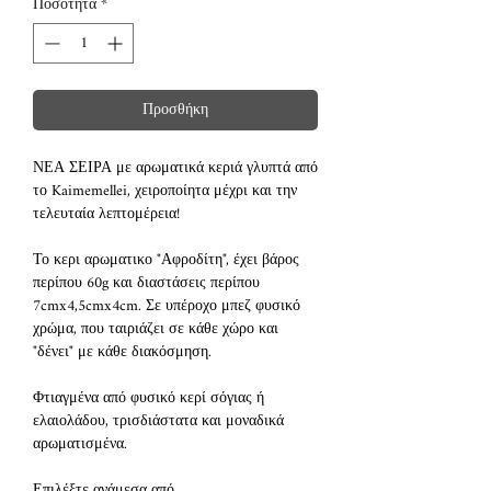
Ποσότητα
*
Προσθήκη
ΝΕΑ ΣΕΙΡΑ με αρωματικά κεριά γλυπτά από
το Kaimemellei, χειροποίητα μέχρι και την
τελευταία λεπτομέρεια!
Το κερι αρωματικο "Αφροδίτη", έχει βάρος
περίπου 60g και διαστάσεις περίπου
7cmx4,5cmx4cm. Σε υπέροχο μπεζ φυσικό
χρώμα, που ταιριάζει σε κάθε χώρο και
"δένει" με κάθε διακόσμηση.
Φτιαγμένα από φυσικό κερί σόγιας ή
ελαιολάδου, τρισδιάστατα και μοναδικά
αρωματισμένα.
Επιλέξτε ανάμεσα από