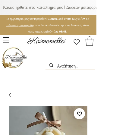
Καλώς ήρθατε στο κατάστημά μας | Δωρεάν μεταφορικά για παραγγελίες ά
Το εργαστήριο μας θα παραμείνει
κλειστό
από
07/08 έως 01/09
. Οι
τελευταίες παραγγελίες
που θα εκτελεστούν πριν τις διακοπές είναι
όσες καταχωρηθούν έως
03/08
.
Kaimemellei