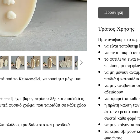
Προσθήκη
Τρόπος Χρήσης
Πριν ανάψουμε τα κεριά
να είναι τοποθετημέ
να είναι μακριά απ
το φυτίλι να είναι
περίπου, μικρή φλ
να μη μένουν αναμμ
 από το Kaimemellei, χειροποίητα μέχρι και
παιδιά ή κατοικίδια
να μην ανάβονται ό
αδειάσουν
t small, έχει βάρος περίπου 85g και διαστάσεις
να αφαιρείται κάθε
πεζ φυσικό χρώμα, που ταιριάζει σε κάθε χώρο
η πρώτη καύση των 
ώστε να ρευστοποιηθ
σωστά κάθε φορά π
ελαιολάδου, τρισδιάστατα και μοναδικά
να μην καίγονται π
τα κεριά σβήνουν κ
φυσώντας