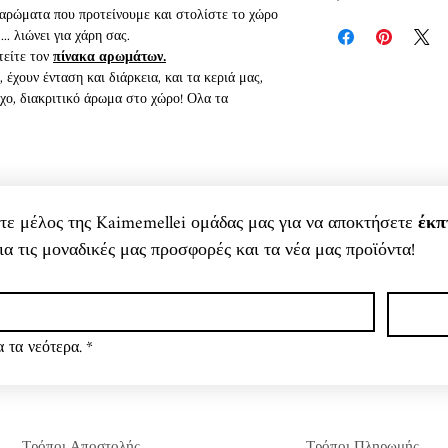
 αρώματα που προτείνουμε και στολίστε το χώρο
.. λιώνει για χάρη σας.
τείτε τον
πίνακα αρωμάτων.
έχουν ένταση και διάρκεια, και τα κεριά μας,
χο, διακριτικό άρωμα στο χώρο! Ολα τα
(και ελαιολάδου), καίγονται υπέροχα και για
ου ζούμε.
τελεί μια ανακυκλώσιμη, βιοδιασπώμενη και
ιλική με το περιβάλλον, μη τοξική (όπως οι
νετε μέλος της Kaimemellei ομάδας μας για να αποκτήσετε 
έκπ
επίσης αμυγδαλέλαιο, ενώ έχουν και οικολογικό,
ια τις μοναδικές μας προσφορές και τα νέα μας προϊόντα!
α το χαμηλό σημείο τήξης τους (λιώνουν δηλαδή
 πολλές ώρες καύσης (περίπου 50%
αφίνης), δεν αφήνουν επικάλυψη αιθάλης (καθαρή
ου, καθαρίζονται απλά με νερό και σαπούνι! Τα
ι, απελευθερώνουν υπέροχα αρώματα στο χώρο,
 τα νεότερα.
*
ιάθεσή μας! Μια μοναδική αρωματοθεραπεία
ι συνεχώς, με νέα αρώματα αλλά και με
οχα διακοσμητικά στοιχεία και για το χώρο μας!
Τρόποι Αποστολής
Τρόποι Πληρωμής