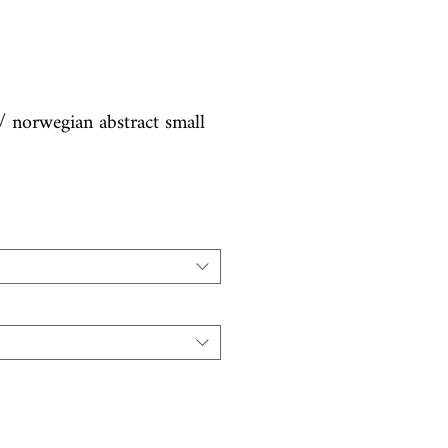
 norwegian abstract small
ή
τωσης