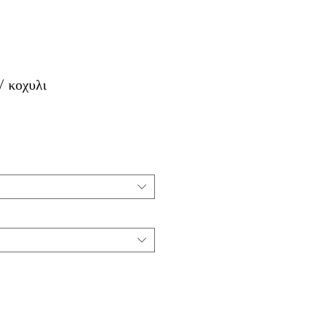
/ κοχυλι
ή
τωσης