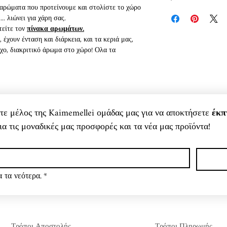
 αρώματα που προτείνουμε και στολίστε το χώρο
.. λιώνει για χάρη σας.
τείτε τον
πίνακα αρωμάτων.
έχουν ένταση και διάρκεια, και τα κεριά μας,
χο, διακριτικό άρωμα στο χώρο! Ολα τα
(και ελαιολάδου), καίγονται υπέροχα και για
ου ζούμε.
τελεί μια ανακυκλώσιμη, βιοδιασπώμενη και
ιλική με το περιβάλλον, μη τοξική (όπως οι
νετε μέλος της Kaimemellei ομάδας μας για να αποκτήσετε 
έκπ
επίσης αμυγδαλέλαιο, ενώ έχουν και οικολογικό,
ια τις μοναδικές μας προσφορές και τα νέα μας προϊόντα!
α το χαμηλό σημείο τήξης τους (λιώνουν δηλαδή
 πολλές ώρες καύσης (περίπου 50%
αφίνης), δεν αφήνουν επικάλυψη αιθάλης (καθαρή
ου, καθαρίζονται απλά με νερό και σαπούνι! Τα
ι, απελευθερώνουν υπέροχα αρώματα στο χώρο,
 τα νεότερα.
*
ιάθεσή μας! Μια μοναδική αρωματοθεραπεία
ι συνεχώς, με νέα αρώματα αλλά και με
οχα διακοσμητικά στοιχεία και για το χώρο μας!
Τρόποι Αποστολής
Τρόποι Πληρωμής