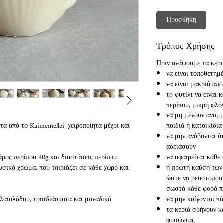
Προσθήκη
Τρόπος Χρήσης
Πριν ανάψουμε τα κεριά
να είναι τοποθετημέ
να είναι μακριά απ
το φυτίλι να είναι
περίπου, μικρή φλ
να μη μένουν αναμμ
 από το Kaimemellei, χειροποίητα μέχρι και
παιδιά ή κατοικίδια
να μην ανάβονται ό
αδειάσουν
 βάρος περίπου 40g και διαστάσεις περίπου
να αφαιρείται κάθε
σικό χρώμα, που ταιριάζει σε κάθε χώρο και
η πρώτη καύση των 
ώστε να ρευστοποιηθ
σωστά κάθε φορά π
ελαιολάδου, τρισδιάστατα και μοναδικά
να μην καίγονται π
τα κεριά σβήνουν κ
φυσώντας