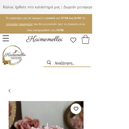
Καλώς ήρθατε στο κατάστημά μας | Δωρεάν μεταφορικά για παραγγελίες ά
Το εργαστήριο μας θα παραμείνει
κλειστό
από
07/08 έως 01/09
. Οι
τελευταίες παραγγελίες
που θα εκτελεστούν πριν τις διακοπές είναι
όσες καταχωρηθούν έως
03/08
.
Kaimemellei