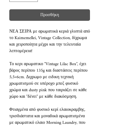
Προσθήκη
ΝΕΑ ΣΕΙΡΑ με αρωματικά κεριά γλυπτά από
το Kaimemellei, Vintage Collection, δίχρωμα
και χειροποίητα μέχρι και την τελευταία
λεπτομέρεια!
Το κερι αρωματικο "Vintage Lilac Box", έχει
βάρος περίπου 135g και διαστάσεις περίπου
5,5×6cm. Διχρωμο με ειδικη τεχνική
χρωματισμού σε υπέροχο μπεζ φυσικό
χρώμα και dusty pink που ταιριάζει σε κάθε
χώρο και "δένει" με κάθε διακόσμηση.
Φτιαγμένα από φυσικό κερί ελαιοκραμβης,
τρισδιάστατα και μοναδικά αρωματισμένα
με αρωματικό ελαιο Morning Laundry, που
θυμίζει υπέροχο μαλακτικό ρούχων και
καθαριότητα