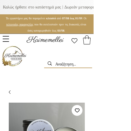
Καλώς ήρθατε στο κατάστημά μας | Δωρεάν μεταφορικά για παραγγελίες ά
Το εργαστήριο μας θα παραμείνει
κλειστό
από
07/08 έως 01/09
. Οι
τελευταίες παραγγελίες
που θα εκτελεστούν πριν τις διακοπές είναι
όσες καταχωρηθούν έως
03/08
.
Kaimemellei