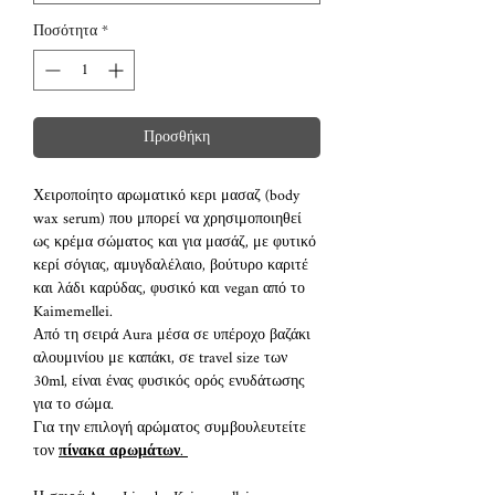
Ποσότητα
*
Προσθήκη
Χειροποίητο αρωματικό κερι μασαζ (body
wax serum) που μπορεί να χρησιμοποιηθεί
ως κρέμα σώματος και για μασάζ, με φυτικό
κερί σόγιας, αμυγδαλέλαιο, βούτυρο καριτέ
και λάδι καρύδας, φυσικό και vegan από το
Kaimemellei.
Από τη σειρά Aura μέσα σε υπέροχο βαζάκι
αλουμινίου με καπάκι, σε travel size των
30ml, είναι ένας φυσικός ορός ενυδάτωσης
για το σώμα.
Για την επιλογή αρώματος συμβουλευτείτε
τον
πίνακα αρωμάτων
.