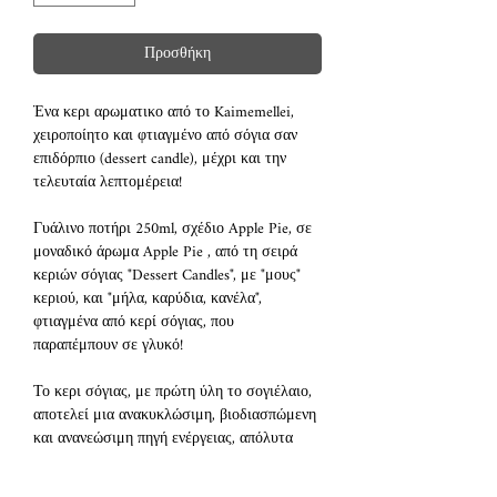
Προσθήκη
Ένα κερι αρωματικο από το Kaimemellei,
χειροποίητο και φτιαγμένο από σόγια σαν
επιδόρπιο (dessert candle), μέχρι και την
τελευταία λεπτομέρεια!
Γυάλινο ποτήρι 250ml, σχέδιο Apple Pie, σε
μοναδικό άρωμα Apple Pie , από τη σειρά
κεριών σόγιας "Dessert Candles", με "μους"
κεριού, και "μήλα, καρύδια, κανέλα",
φτιαγμένα από κερί σόγιας, που
παραπέμπουν σε γλυκό!
Το κερι σόγιας, με πρώτη ύλη το σογιέλαιο,
αποτελεί μια ανακυκλώσιμη, βιοδιασπώμενη
και ανανεώσιμη πηγή ενέργειας, απόλυτα
φιλική με το περιβάλλον, μη τοξική (όπως οι
παραφίνες). Τα δικά μας κεριά έχουν