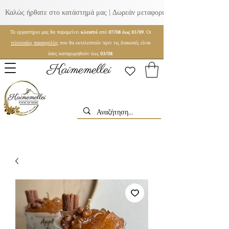
Καλώς ήρθατε στο κατάστημά μας | Δωρεάν μεταφορικά για παραγγελίες ά
Το εργαστήριο μας θα παραμείνει
κλειστό
από
07/08 έως 01/09
. Οι
τελευταίες παραγγελίες
που θα εκτελεστούν πριν τις διακοπές είναι
όσες καταχωρηθούν έως
03/08
.
Kaimemellei