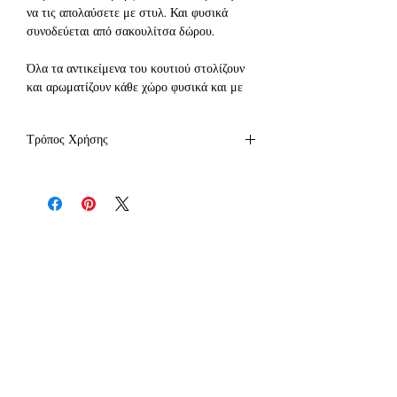
να τις απολαύσετε με στυλ. Και φυσικά
συνοδεύεται από σακουλίτσα δώρου.
Όλα τα αντικείμενα του κουτιού στολίζουν
και αρωματίζουν κάθε χώρο φυσικά και με
απόλυτη ασφάλεια για εμάς, τα παιδιά αλλά
και τα ζωάκια μας.
Τρόπος Χρήσης
Πριν ανάψουμε τον καυστήρα με τα wax
melts φροντίζουμε για τα εξής:
να είναι τοποθετημένος σε στέρεες και
λείες επιφάνειες
να είναι μακριά απο ρεύματα ή εύφλεκτα
υλικά
να μη μένει αναμμένος χωρίς επιτήρηση
Εγγραφείτε
 στο site μας και γίνετε μέλος 
ή κοντά σε παιδιά ή κατοικίδια
της Kaimemellei ομάδας μας για να 
να αφαιρείται κάθε συσκευασία (πχ.
αποκτήσετε 
έκπτωση 10%
 στην πρώτη σας 
δώρου) πριν ανάψει
αγορά και να μαθαίνετε πρώτοι για τις 
τοποθετούμε την παστίλια στην ειδική
μοναδικές μας προσφορές και τα νέα μας 
θέση και ανάβουμε το ρεσώ. Λιώνουμε
προϊόντα!