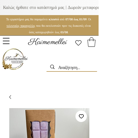
Καλώς ήρθατε στο κατάστημά μας | Δωρεάν μεταφορικά για παραγγελίες ά
Το εργαστήριο μας θα παραμείνει
κλειστό
από
07/08 έως 01/09
. Οι
τελευταίες παραγγελίες
που θα εκτελεστούν πριν τις διακοπές είναι
όσες καταχωρηθούν έως
03/08
.
Kaimemellei